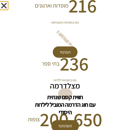
216
מוסדות וארגונים 
צפו בתוכניות המעצימות
הגענו עד אליך הביתה
עם מיטב הסרטים והספרים
תפתחי
236
בתי ספר
צפו בתוכניות לילדות
מצלדרמה
חווית קסם שנתית
עם חוג הדרמה המוביל לילדות
200,650
היסודי
צופות
תשתתפי