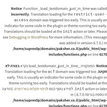
Notice
: Function _load_textdomain_just_in_time was called
incorrectly
. Translation loading for the
restrict-user-
domain was triggered too early. This is usually an
access
indicator for some code in the plugin or theme running too early.
Translations should be loaded at the
action or later. Please
init
see
Debugging in WordPress
for more information. (This message
was added in version 6.7.0.) in
/home/supres0p/domains/paksher.co.il/public_html/wp-
includes/functions.php
on line
6170
Notice
: הפונקציה _load_textdomain_just_in_time נקרא
בצורה לא
תקינה
. Translation loading for the
domain was triggered too
acf
early. This is usually an indicator for some code in the plugin or
theme running too early. Translations should be loaded at the
action or later. למידע נוסף כנסו ל
ניפוי תקלות בוורדפרס
. (הודעה
init
זו נוספה בגרסה 6.7.0.) in
/home/supres0p/domains/paksher.co.il/public_html/wp-
includes/functions.php
on line
6170