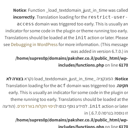
Notice
: Function _load_textdomain_just_in_time was calle
incorrectly
. Translation loading for the
restrict-user
domain was triggered too early. This is usually a
access
indicator for some code in the plugin or theme running too early
Translations should be loaded at the
action or later. Pleas
init
see
Debugging in WordPress
for more information. (This messag
was added in version 6.7.0.) i
/home/supres0p/domains/paksher.co.il/public_html/wp
includes/functions.php
on line
617
Notic
: הפונקציה _load_textdomain_just_in_time נקרא
בצורה לא
קינה
. Translation loading for the
domain was triggered too
acf
early. This is usually an indicator for some code in the plugin o
theme running too early. Translations should be loaded at th
action or lat. למידע נוסף כנסו ל
ניפוי תקלות בוורדפרס
. (הודעה
init
 נוספה בגרסה 6.7.0.) in
/home/supres0p/domains/paksher.co.il/public_html/wp
includes/functions.php
on line
617