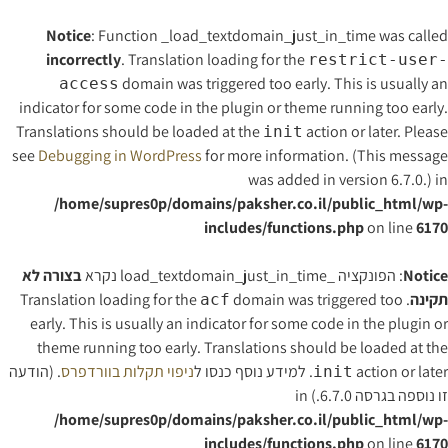
Notice
: Function _load_textdomain_just_in_time was calle
incorrectly
. Translation loading for the
restrict-user
domain was triggered too early. This is usually a
access
indicator for some code in the plugin or theme running too early
Translations should be loaded at the
action or later. Pleas
init
see
Debugging in WordPress
for more information. (This messag
was added in version 6.7.0.) i
/home/supres0p/domains/paksher.co.il/public_html/wp
includes/functions.php
on line
617
Notic
: הפונקציה _load_textdomain_just_in_time נקרא
בצורה לא
קינה
. Translation loading for the
domain was triggered too
acf
early. This is usually an indicator for some code in the plugin o
theme running too early. Translations should be loaded at th
action or late. למידע נוסף כנסו ל
ניפוי תקלות בוורדפרס
. (הודעה
init
ו נוספה בגרסה 6.7.0.) in
/home/supres0p/domains/paksher.co.il/public_html/wp
includes/functions.php
on line
617