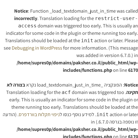
Notice
: Function _load_textdomain_just_in_time was called
incorrectly
. Translation loading for the
restrict-user-
domain was triggered too early. This is usually an
access
indicator for some code in the plugin or theme running too early.
Translations should be loaded at the
action or later. Please
init
see
Debugging in WordPress
for more information. (This message
was added in version 6.7.0.) in
/home/supres0p/domains/paksher.co.il/public_html/wp-
includes/functions.php
on line
6170
Notice
: הפונקציה _load_textdomain_just_in_time נקרא
בצורה לא
תקינה
. Translation loading for the
domain was triggered too
acf
early. This is usually an indicator for some code in the plugin or
theme running too early. Translations should be loaded at the
action or later. למידע נוסף כנסו ל
ניפוי תקלות בוורדפרס
. (הודעה
init
זו נוספה בגרסה 6.7.0.) in
/home/supres0p/domains/paksher.co.il/public_html/wp-
includes/functions.php
on line
6170