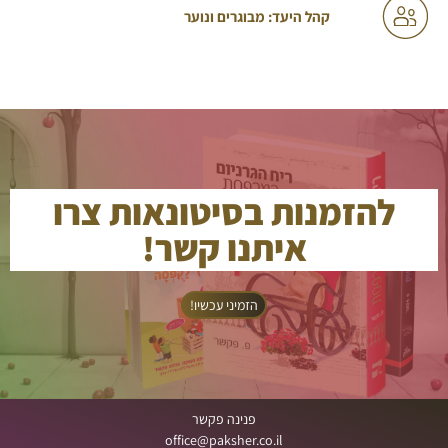
קהל היעד: מבוגרים ונוער
להזמנות בסיטונאות צרו
איתנו קשר!
הזמיני עכשיו!
פנינה פקשר
office@paksher.co.il