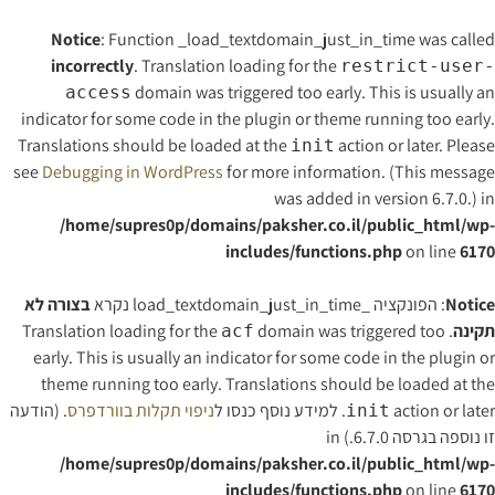
Notice
: Function _load_textdomain_just_in_time was called
incorrectly
. Translation loading for the
restrict-user-
domain was triggered too early. This is usually an
access
indicator for some code in the plugin or theme running too early.
Translations should be loaded at the
action or later. Please
init
see
Debugging in WordPress
for more information. (This message
was added in version 6.7.0.) in
/home/supres0p/domains/paksher.co.il/public_html/wp-
includes/functions.php
on line
6170
Notice
: הפונקציה _load_textdomain_just_in_time נקרא
בצורה לא
תקינה
. Translation loading for the
domain was triggered too
acf
early. This is usually an indicator for some code in the plugin or
theme running too early. Translations should be loaded at the
action or later. למידע נוסף כנסו ל
ניפוי תקלות בוורדפרס
. (הודעה
init
זו נוספה בגרסה 6.7.0.) in
/home/supres0p/domains/paksher.co.il/public_html/wp-
includes/functions.php
on line
6170